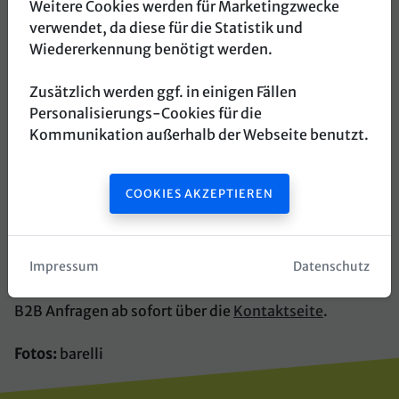
Weitere Cookies werden für Marketingzwecke
Barelli
- Handwerkskunst aus echtem
verwendet, da diese für die Statistik und
mundgeblasenem Glas:
Wiedererkennung benötigt werden.
Wohnaccessoires & Dekoration wie Vasen, Skulpturen
Zusätzlich werden ggf. in einigen Fällen
und auch Leuchten. Die Marke Barelli steht für den
Personalisierungs-Cookies für die
einzigartigen Charakter mundgeblasenen Glases,
Kommunikation außerhalb der Webseite benutzt.
dekorative und ausgefallene Kunstobjekte
zeitgenössischer Künstler wie auch Vintage Schätze.
COOKIES AKZEPTIEREN
Verschiedene Varianten von
d&b
Kristallglas-Vasen
runden das Angebot ab.
Impressum
Datenschutz
Schauraum 8380 Rax, Raxer Hauptstraße 31.
B2B Anfragen ab sofort über die
Kontaktseite
.
Fotos:
barelli